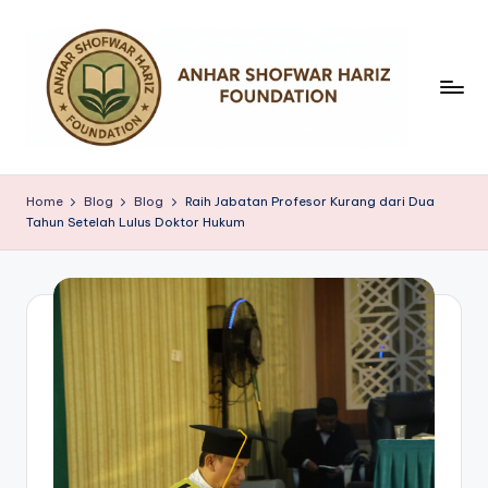
Skip
to
content
Y
a
Home
Blog
Blog
Raih Jabatan Profesor Kurang dari Dua
Tahun Setelah Lulus Doktor Hukum
y
a
s
a
n
A
n