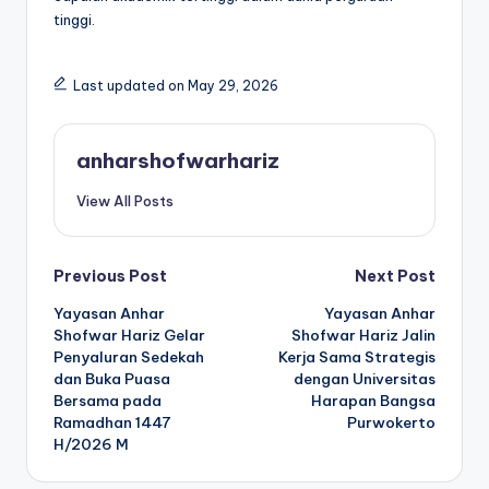
tinggi.
Last updated on May 29, 2026
anharshofwarhariz
View All Posts
Post
Previous Post
Next Post
Yayasan Anhar
Yayasan Anhar
navigation
Shofwar Hariz Gelar
Shofwar Hariz Jalin
Penyaluran Sedekah
Kerja Sama Strategis
dan Buka Puasa
dengan Universitas
Bersama pada
Harapan Bangsa
Ramadhan 1447
Purwokerto
H/2026 M