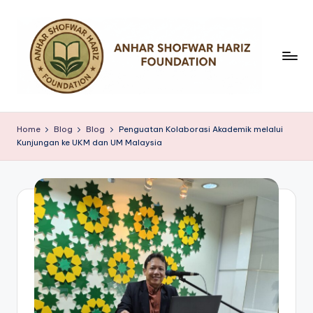
Skip
to
content
Y
a
Home
Blog
Blog
Penguatan Kolaborasi Akademik melalui
Kunjungan ke UKM dan UM Malaysia
y
a
s
a
n
A
n