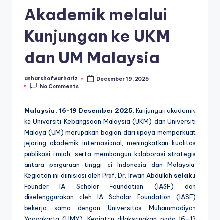
Akademik melalui
Kunjungan ke UKM
dan UM Malaysia
anharshofwarhariz
December 19, 2025
Posted
No Comments
by
Malaysia : 16-19 Desember 2025
. Kunjungan akademik
ke Universiti Kebangsaan Malaysia (UKM) dan Universiti
Malaya (UM) merupakan bagian dari upaya memperkuat
jejaring akademik internasional, meningkatkan kualitas
publikasi ilmiah, serta membangun kolaborasi strategis
antara perguruan tinggi di Indonesia dan Malaysia.
Kegiatan ini diinisiasi oleh
Prof. Dr. Irwan Abdullah
selaku
Founder IA Scholar Foundation (IASF)
dan
diselenggarakan oleh IA Scholar Foundation (IASF)
bekerja sama dengan Universitas Muhammadiyah
Yogyakarta (UMY). Kegiatan dilaksanakan pada
16–19